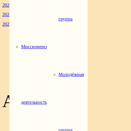
2023
166
2024
138
группа
2025
58
Новости
Миссионерская
Молодежный актив
Социальная деятельность
Миссионерская деятельность
Воскресная школа
Евангельская группа
Молодёжная
АРХИВЫ
деятельность
Июль 2026
(1)
Июнь 2026
(7)
группа