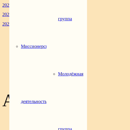
2023
166
2024
138
группа
2025
58
Новости
Миссионерская
Молодежный актив
Социальная деятельность
Миссионерская деятельность
Воскресная школа
Евангельская группа
Молодёжная
АРХИВЫ
деятельность
Июль 2026
(1)
Июнь 2026
(7)
группа