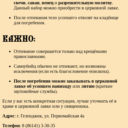
свечи
,
саван
,
венец
и
разрешительную молитву
.
Данный набор можно приобрести в церковной лавке.
После отпевания тело усопшего отвозят на кладбище
для погребения.
ВАЖНО:
Отпевание совершается только над крещёными
православными.
Самоубийц обычно не отпевают, но возможны
исключения (если есть благословение епископа).
После погребения можно заказывать в церковной
лавке об усопшем панихиду
или
литию
(краткие
заупокойные службы).
Если у вас есть конкретная ситуация, лучше уточнить её в
храме в церковной лавке или у священника.
Адрес
: г. Геленджик, ул. Первомайская 4а
Телефон
: 8 (86141) 3-30-35