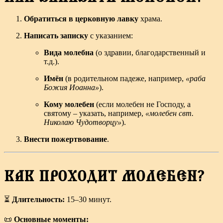
Обратиться в церковную лавку
храма.
Написать записку
с указанием:
Вида молебна
(о здравии, благодарственный и
т.д.).
Имён
(в родительном падеже, например,
«раба
Божия Иоанна»
).
Кому молебен
(если молебен не Господу, а
святому – указать, например,
«молебен свт.
Николаю Чудотворцу»
).
Внести пожертвование
.
КАК ПРОХОДИТ МОЛЕБЕН?
⏳
Длительность:
15–30 минут.
📜
Основные моменты: