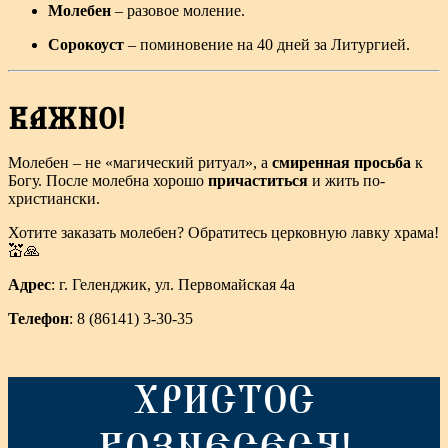
Молебен
– разовое моление.
Сорокоуст
– поминовение на 40 дней за Литургией.
ВАЖНО!
Молебен – не «магический ритуал», а
смиренная просьба
к
Богу. После молебна хорошо
причаститься
и жить по-
христиански.
Хотите заказать молебен? Обратитесь церковную лавку храма!
💒🙏
Адрес
: г. Геленджик, ул. Первомайская 4а
Телефон
: 8 (86141) 3-30-35
ХРИСТОС