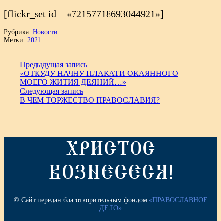
[flickr_set id = «72157718693044921»]
Рубрика:
Новости
Метки:
2021
Предыдущая запись
«ОТКУДУ НАЧНУ ПЛАКАТИ ОКАЯННОГО
МОЕГО ЖИТИЯ ДЕЯНИЙ…»
Следующая запись
В ЧЕМ ТОРЖЕСТВО ПРАВОСЛАВИЯ?
ХРИСТОС
ВОЗНЕСЕСЯ!
© Сайт передан благотворительным фондом
«ПРАВОСЛАВНОЕ
ДЕЛО»