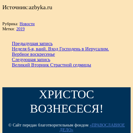
Источник:azbyka.ru
Рубрика:
Новости
Метки:
2019
Предыдущая запись
Неделя 6-я, ваий. Вход Господень в Иерусалим.
Вербное воскресенье
Следующая запись
Великий Вторник Страстной седмицы
ХРИСТОС
ВОЗНЕСЕСЯ!
© Сайт передан благотворительным фондом
«ПРАВОСЛАВНОЕ
ДЕЛО»