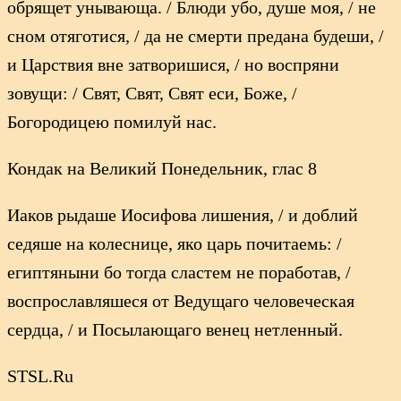
обрящет унывающа. / Блюди убо, душе моя, / не
сном отяготися, / да не смерти предана будеши, /
и Царствия вне затворишися, / но воспряни
зовущи: / Свят, Свят, Свят еси, Боже, /
Богородицею помилуй нас.
Кондак на Великий Понедельник, глас 8
Иаков рыдаше Иосифова лишения, / и доблий
седяше на колеснице, яко царь почитаемь: /
египтяныни бо тогда сластем не поработав, /
воспрославляшеся от Ведущаго человеческая
сердца, / и Посылающаго венец нетленный.
STSL.Ru