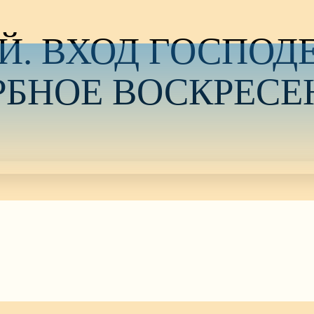
ИЙ. ВХОД ГОСПОД
РБНОЕ ВОСКРЕСЕ
а (ваий), празднования Входа Господня в Иерусалим
ожественные литургии:
MAS1oPs[/embedyt]