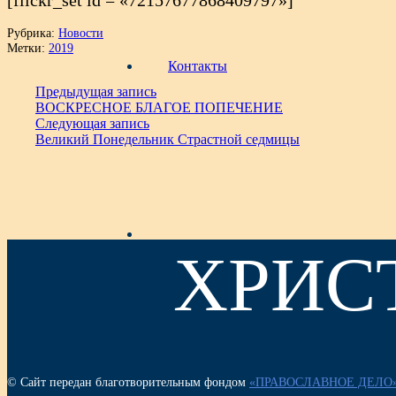
[flickr_set id = «72157677868409797»]
Рубрика:
Новости
Метки:
2019
Контакты
Предыдущая запись
ВОСКРЕСНОЕ БЛАГОЕ ПОПЕЧЕНИЕ
Следующая запись
Великий Понедельник Страстной седмицы
ХРИС
© Сайт передан благотворительным фондом
«ПРАВОСЛАВНОЕ ДЕЛО