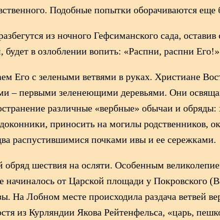
авственного. Подобные попытки оборачиваются еще 
разбегутся из ночного Гефсиманского сада, оставив 
будет в озлоблении вопить: «Распни, распни Его!
м Его с зелеными ветвями в руках. Христиане Вост
ами – первыми зеленеющими деревьями. Они освяща
остранение различные «вербные» обычаи и обряды: 
одоконники, приносить на могилы родственников, ок
два распустившимися почками ивы и ее сережками.
ый обряд шествия на осляти. Особенным великолепи
 начиналось от Царской площади у Покровского (В
ы. На Лобном месте происходила раздача ветвей ве
стя из Курляндии Якова Рейтенфельса, «царь, пешко