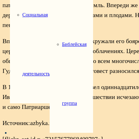
патриарх, за красный повод, в Кремль. Впереди же
деревья, обильно увешанные цветами и плодами. Н
Социальная
пением осанна!»
Впереди царя шли стольники, а окружали его бояр
Библейская
церковные иерархи в богатейших облачениях. Цер
общий звон, как в Кремле, так и по всем многочи
Гудел воздух над столицей, и благовест разносился
деятельность
В 1683 г. «осля» под Патриархом вел одиннадцатил
Иван, после чего свидетельства о шествии исчезаю
группа
и само Патриаршество на Руси.
Источник:azbyka.ru