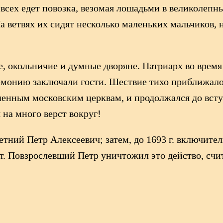
 всех едет повозка, везомая лошадьми в великолепн
а ветвях их сидят несколько маленьких мальчиков,
е, окольничие и думные дворяне. Патриарх во время
емонию заключали гости. Шествие тихо приближалос
сленным московским церквам, и продолжался до всту
 на много верст вокруг!
етний Петр Алексеевич; затем, до 1693 г. включител
т. Повзрослевший Петр уничтожил это действо, счит