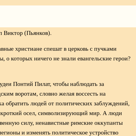
 Виктор (Пьянков).
авные христиане спешат в церковь с пучками
ы, о которых ничего не знали евангельские герои?
Иудеи Понтий Пилат, чтобы наблюдать за
ским воротам, словно желая воссесть на
ка обратить людей от политических заблуждений,
но кроткий осел, символизирующий мир. А люди
ственную силу, ненавистные римские оккупанты
легионы и изменять политическое устройство