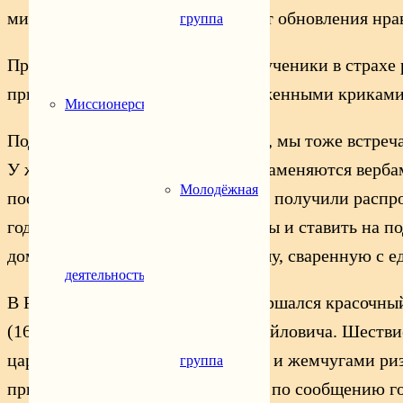
мира. Это бессмысленно, если нет обновления нр
группа
Пройдет четыре дня, и неверные ученики в страхе 
приветствующая Мессию восторженными криками, 
Миссионерская
Подражая современникам Христа, мы тоже встречае
У жителей Севера они поневоле заменяются верб
Молодёжная
после чтения Евангелия. В народе получили распр
года, украшать ей домашние иконы и ставить на п
домашний скот, есть вербную кашу, сваренную с е
деятельность
В России XVII в. в этот день совершался красочн
(1652–1658) и царя Алексея Михайловича. Шествие
царь облачались в шитые золотом и жемчугами риз
группа
привозившихся из Персии. Затем, по сообщению го