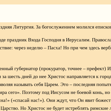
u4iggmQ[/embedyt]
дняя Литургия. За богослужением молился епископ
оде праздник Входа Господня в Иерусалим. Правосл
твие: через неделю – Пасха! Но при чем здесь верб
оенный губернатор (прокуратор, точнее – префект) 
за шесть дней до нее Христос направляется к город
воляя называть себя Царем. Это – последняя попыт
мира сего». Поэтому под Иисусом не боевой конь, 
на!» («спасай нас!»). Они ждут, что Он явит боже
Царство. Но Христос не будет истреблять римские 