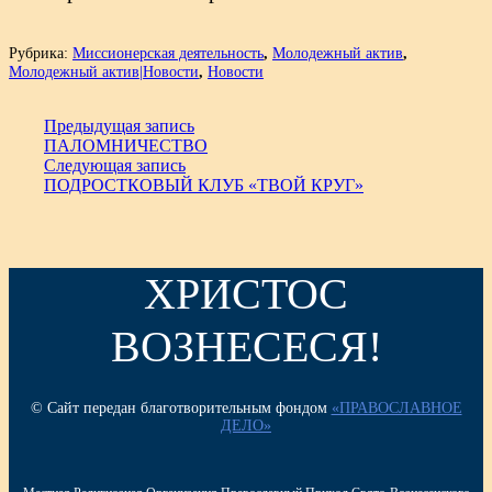
Рубрика:
Миссионерская деятельность
,
Молодежный актив
,
Молодежный актив|Новости
,
Новости
Предыдущая запись
ПАЛОМНИЧЕСТВО
Следующая запись
ПОДРОСТКОВЫЙ КЛУБ «ТВОЙ КРУГ»
ХРИСТОС
ВОЗНЕСЕСЯ!
© Сайт передан благотворительным фондом
«ПРАВОСЛАВНОЕ
ДЕЛО»