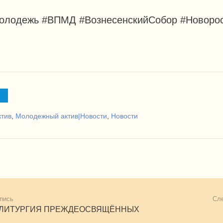
олодежь #ВПМД #ВознесенскийСобор #Новорос
тив
,
Молодежный актив|Новости
,
Новости
пись
Сл
 ЛИТУРГИЯ ПРЕЖДЕОСВЯЩЁННЫХ