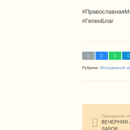
#ПравославнаяМ
#ГеленБлаг
Рубрика:
Молодежный ак
Предыдущая за
ВЕЧЕРНЯЯ
ДАРОВ