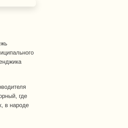
ёжь
ниципального
ленджика
оводителя
орный, где
, в народе