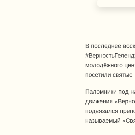
В последнее вос
#ВерностьГеленд
молодёжного цен
посетили святые 
Паломники под н
движения «Вернос
подвязался препо
называемый «Свя