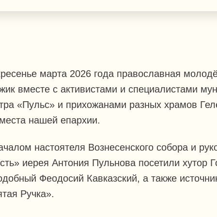
кресенье марта 2026 года православная молод
жик вместе с активистами и специалистами му
тра «Пульс» и прихожанами разных храмов Ге
места нашей епархии.
ачалом настоятеля Вознесенского собора и рук
ть» иерея Антония Пульнова посетили хутор Г
добный Феодосий Кавказский, а также источник
тая Ручка».