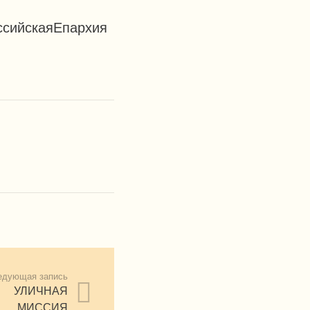
сийскаяЕпархия
едующая запись
УЛИЧНАЯ
МИССИЯ