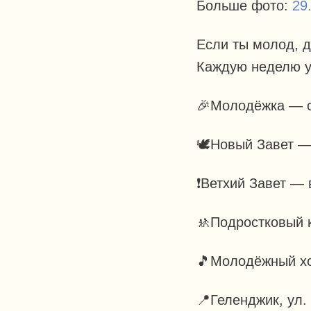
Больше фото:
29
Если ты молод, д
Каждую неделю у
🎉Молодёжка — с
🕊️Новый Завет —
❗Ветхий Завет — 
🚸Подростковый к
🎵Молодёжный хо
📍Геленджик, ул.