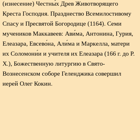
(изнесение) Честны́х Древ Животворящего
Креста Господня. Празднество Всемилостивому
Спасу и Пресвятой Богородице (1164). Семи
мучеников Маккавеев: Ави́ма, Антонина, Гурия,
Елеазара, Евсево́на, Али́ма и Маркелла, матери
их Соломони́и и учителя их Елеазара (166 г. до Р.
Х.), Божественную литургию в Свято-
Вознесенском соборе Геленджика совершил
иерей Олег Кокин.