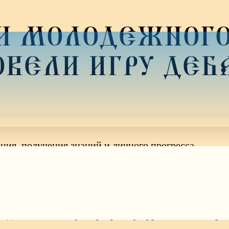
И МОЛОДЕЖНОГ
ОВЕЛИ ИГРУ ДЕ
ния, получения знаний и личного прогресса.
ебатах.
обсуждающих одну, заранее изученную тему.
едение в школьную программу курса «Основы право