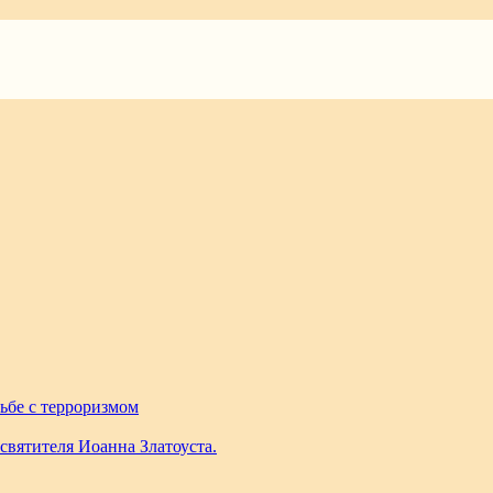
мы, предлагая свои решения поставленной задачи.
работе с молодежью иерей Антоний Пульнов подвел
рьбе с терроризмом
 святителя Иоанна Златоуста.