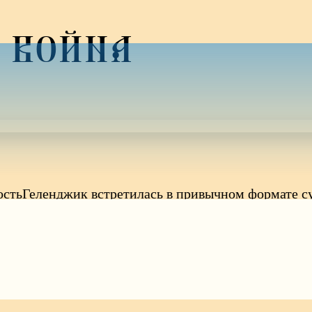
 ВОЙНА
ностьГеленджик встретилась в привычном формате с
 молодежью иерей Антоний Пульнов обсудил с ребят
лема военных конфликтов и участие в них правосла
чи. Если тебе от 16 до 35 лет, мы ждем тебя по адр