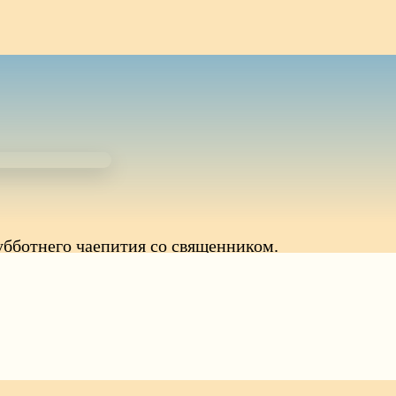
убботнего чаепития со священником.
ами актуальные новости, а также ответил на
вных христиан.
есу: Геленджик, ул. Первомайская, 4а.