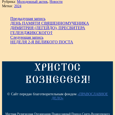
Рубрика:
Молодежный актив
,
Новости
Метки:
2024
Предыдущая запись
ДЕНЬ ПАМЯТИ СВЯЩЕННОМУЧЕНИКА
ДИМИТРИЯ (ЛЕГЕЙДО), ПРЕСВИТЕРА
ГЕЛЕНДЖИКСКОГО☦
Следующая запись
НЕДЕЛЯ 2-Я ВЕЛИКОГО ПОСТА
ХРИСТОС
ВОЗНЕСЕСЯ!
© Сайт передан благотворительным фондом
«ПРАВОСЛАВНОЕ
ДЕЛО»
Местная Религиозная Организация Православный Приход Свято-Вознесенского