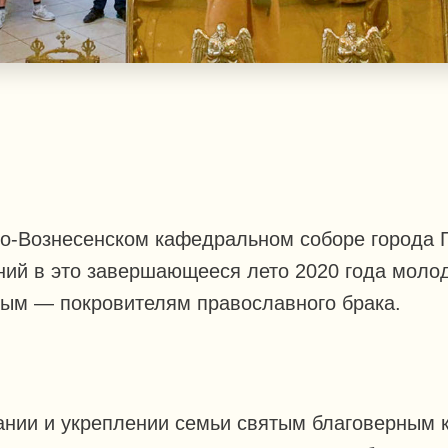
ято-Вознесенском кафедральном соборе города 
ний в это завершающееся лето 2020 года мол
тым — покровителям православного брака.
ании и укреплении семьи святым благоверным к