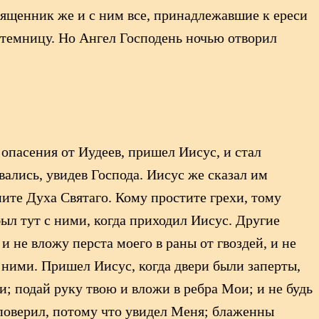
вященник же и с ним все, принадлежавшие к ереси
 темницу. Но Ангел Господень ночью отворил
 опасения от Иудеев, пришел Иисус, и стал
вались, увидев Господа. Иисус же сказал им
мите Духа Святаго. Кому простите грехи, тому
был тут с ними, когда приходил Иисус. Другие
и не вложу перста моего в раны от гвоздей, и не
с ними. Пришел Иисус, когда двери были заперты,
; подай руку твою и вложи в ребра Мои; и не будь
 поверил, потому что увидел Меня; блаженны