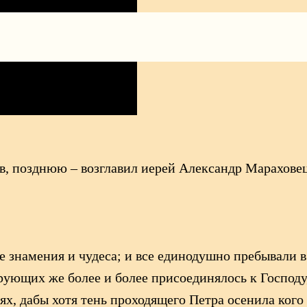
 позднюю – возглавил иерей Александр Мараховец
е знамения и чудеса; и все единодушно пребывали 
Верующих же более и более присоединялось к Госпо
ях, дабы хотя тень проходящего Петра осенила кого