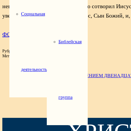
невидевшие и уверовавшие. Много сотворил Иисус 
Социальная
уверовали, что Иисус есть Христос, Сын Божий, и,
ФОТОАЛЬБОМ
Библейская
Рубрика:
Новости
Метки:
2024
деятельность
Предыдущая запись
УТРЕНЯ ВЕЛИКОГО ПЯТКА С ЧТЕНИЕМ ДВЕНАДЦА
Следующая запись
В ДЕНЬ РАДОНИЦЫ
группа