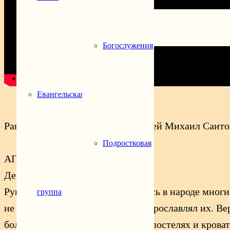
Расписание
Богослужения
Подростковая группа
Молодёжная группа
Библейская группа
Богослужения
Духовенство
Святой храма
Контакты
Евангельская
Раннюю Литургию совершил иерей Михаил Саитов,
Подростковая
АПОСТОЛ
Деян., 14 зач., V, 12–20
Руками же Апостолов совершались в народе многи
группа
не смел пристать к ним, а народ прославлял их. 
больных на улицы и полагали на постелях и кроват