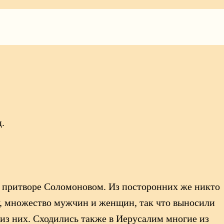
.
в притворе Соломоновом. Из посторонних же никто
ду, множество мужчин и женщин, так что выносили
 из них. Сходились также в Иерусалим многие из