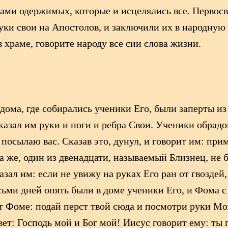
ами одержимых, которые и исцелялись все. Первос
уки свои на Апостолов, и заключили их в народную
в храме, говорите народу все сии слова жизни.
 дома, где собирались ученики Его, были заперты из
оказал им руки и ноги и ребра Свои. Ученики обрадо
 посылаю вас. Сказав это, дунул, и говорит им: при
ма же, один из двенадцати, называемый Близнец, не 
зал им: если не увижу на руках Его ран от гвоздей, 
сьми дней опять были в доме ученики Его, и Фома 
т Фоме: подай перст твой сюда и посмотри руки Мои
т: Господь мой и Бог мой! Иисус говорит ему: ты