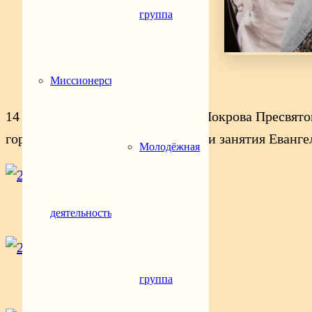
группа
Миссионерская
14 октября 2018 года в праздник Покрова Пресвя
города-курорта Геленджик прошли занятия Евангел
Молодёжная
деятельность
группа