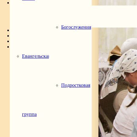
Расписание
Богослужения
Подростковая группа
Молодёжная группа
Библейская группа
Богослужения
Духовенство
Святой храма
Контакты
Евангельская
Подростковая
группа