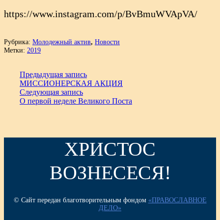
https://www.instagram.com/p/BvBmuWVApVA/
Рубрика:
Молодежный актив
,
Новости
Метки:
2019
Предыдущая запись
МИССИОНЕРСКАЯ АКЦИЯ
Следующая запись
О первой неделе Великого Поста
ХРИСТОС
ВОЗНЕСЕСЯ!
© Сайт передан благотворительным фондом
«ПРАВОСЛАВНОЕ
ДЕЛО»