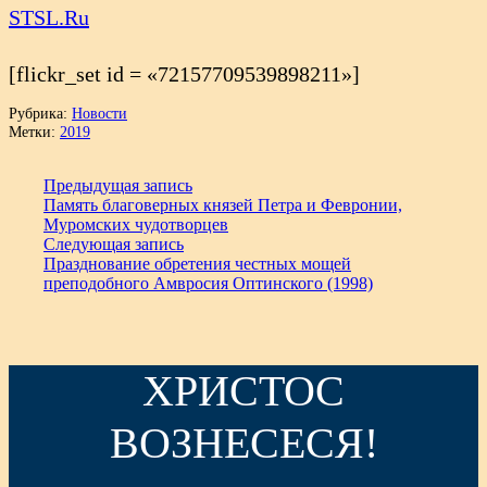
STSL.Ru
[flickr_set id = «72157709539898211»]
Рубрика:
Новости
Метки:
2019
Предыдущая запись
Память благоверных князей Петра и Февронии,
Муромских чудотворцев
Следующая запись
Празднование обретения честных мощей
преподобного Амвросия Оптинского (1998)
ХРИСТОС
ВОЗНЕСЕСЯ!