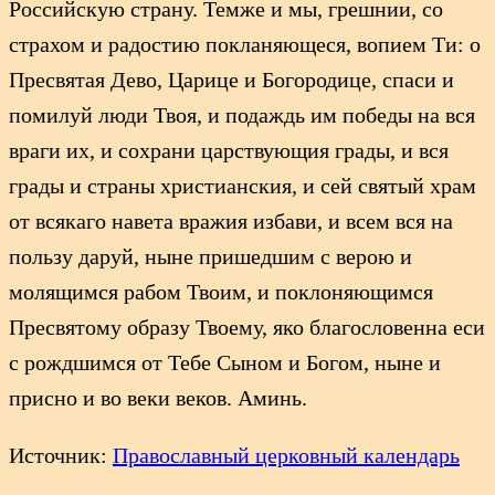
Российскую страну. Темже и мы, грешнии, со
страхом и радостию покланяющеся, вопием Ти: о
Пресвятая Дево, Царице и Богородице, спаси и
помилуй люди Твоя, и подаждь им победы на вся
враги их, и сохрани царствующия грады, и вся
грады и страны христианския, и сей святый храм
от всякаго навета вражия избави, и всем вся на
пользу даруй, ныне пришедшим с верою и
молящимся рабом Твоим, и поклоняющимся
Пресвятому образу Твоему, яко благословенна еси
с рождшимся от Тебе Сыном и Богом, ныне и
присно и во веки веков. Аминь.
Источник:
Православный церковный календарь