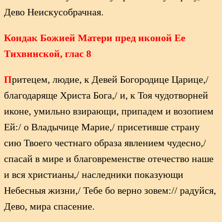
Дево Неискусобрачная.
Кондак Божией Матери пред иконой Ее
Тихвинской, глас 8
П
ритецем, людие, к Девей Богородице Царице,/
благодаряще Христа Бога,/ и, к Тоя чудотворней
иконе, умильно взирающи, припадем и возопием
Ей:/ о Владычице Марие,/ присетивше страну
сию Твоего честнаго образа явлением чудесно,/
спасай в мире и благовременстве отечество наше
и вся христианы,/ наследники показующи
Небесныя жизни,/ Тебе бо верно зовем:// радуйся,
Дево, мира спасение.