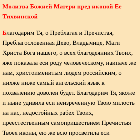
Молитва Божией Матери пред иконой Ее
Тихвинской
Б
лагодарим Тя, о Преблагая и Пречистая,
Преблагословенная Дево, Владычице, Мати
Христа Бога нашего, о всех благодеяниих Твоих,
яже показала еси роду человеческому, наипаче же
нам, христоименитым людем российским, о
нихже ниже самый ангельский язык к
похвалению доволен будет. Благодарим Тя, якоже
и ныне удивила еси неизреченную Твою милость
на нас, недостойных рабех Твоих,
преестественным самопришествием Пречистыя
Твоея иконы, ею же всю просветила еси