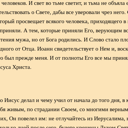
 человеков. И свет во тьме светит, и тьма не объяла
льствовать о Свете, дабы все уверовали чрез него. 
торый просвещает всякого человека, приходящего в м
е приняли. А тем, которые приняли Его, верующим в
отения мужа, но от Бога родились. И Слово стало пл
дного от Отца. Иоанн свидетельствует о Нем и, воск
 был прежде меня. И от полноты Его все мы приняли
суса Христа.
то Иисус делал и чему учил от начала до того дня, 
ебя живым, по страдании Своем, со многими верным
 их, Он повелел им: не отлучайтесь из Иерусалима,
сколько дней после сего, будете крещены Духом Свя