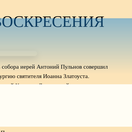
ВОСКРЕСЕНИЯ
ль собора иерей Антоний Пульнов совершил
ргию святителя Иоанна Златоуста.
ксей Ковалев. Диаконский чин возглавил диакон
хожане собора, казаки, жители и гости города.
г собора.