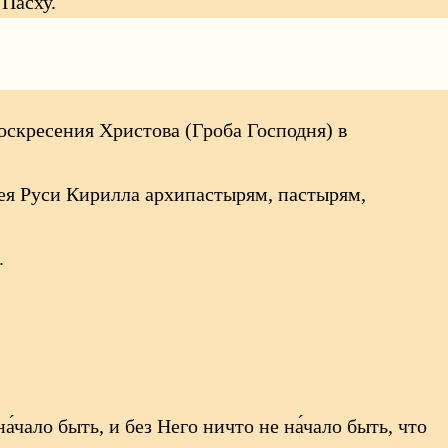
 Пасху.
тырским словом, в котором поздравил всех с
скресения Христова (Гроба Господня) в
ея Руси Кирилла архипастырям, пастырям,
.
а́чало быть, и без Него ничто не на́чало быть, что