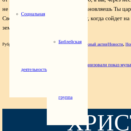
не в сие ли время, Господи, восстановляешь Ты ца
Социальная
Своей власти, но вы примете силу, когда сойдет н
земли.
Библейская
Рубрика:
Миссионерская деятельность
,
Молодежный актив|Новости
,
Но
Предыдущая запись
🎬 В Геленджике для школьников организовали показ мул
деятельность
Следующая запись
ПАСХАЛЬНОЕ НАГРАЖДЕНИЕ
группа
ХРИС