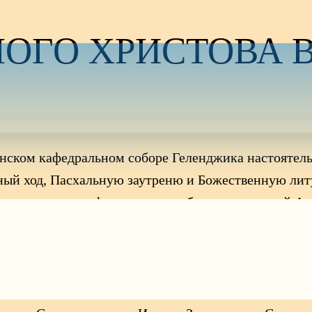
ЛОГО ХРИСТОВА 
есенском кафедральном соборе Геленджика настояте
ый ход, Пасхальную заутреню и Божественную литу
жил клирик кафедрального собора: протоиерей Але
несенского кафедрального собора.
обора и духовенством разделили многочисленные при
асе» был совершен праздничный Крестный ход вокру