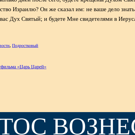
рство Израилю? Он же сказал им: не ваше дело знат
а вас Дух Святый; и будете Мне свидетелями в Иерус
вости
,
Подростковый
ьтфильма «Царь Царей»
ТОС ВОЗНЕ