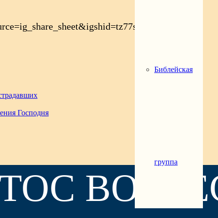
urce=ig_share_sheet&igshid=tz77s4qn72ed
Библейская
острадавших
ления Господня
группа
ТОС ВОЗНЕ