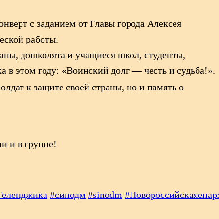
нверт с заданием от Главы города Алексея
еской работы.
аны, дошколята и учащиеся школ, студенты,
а в этом году: «Воинский долг — честь и судьба!».
лдат к защите своей страны, но и память о
и и в группе!
Геленджика
#синодм
#sinodm
#Новороссийскаяепар