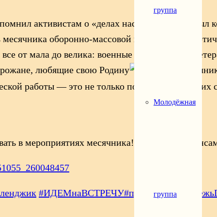
группа
помнил активистам о «делах насущных» и вскрыл ко
ть месячника оборонно-массовой и военно-патриотич
се от мала до велика: военные организации, Ветер
орожане, любящие свою Родину
. Девиз месячник
кой работы — это не только подготовка будущих со
Молодёжная
ать в мероприятиях месячника! Следите за анонсам
251055_260048457
еленджик
#ИДЕМнаВСТРЕЧУ
#правмол
#Молодежь
группа