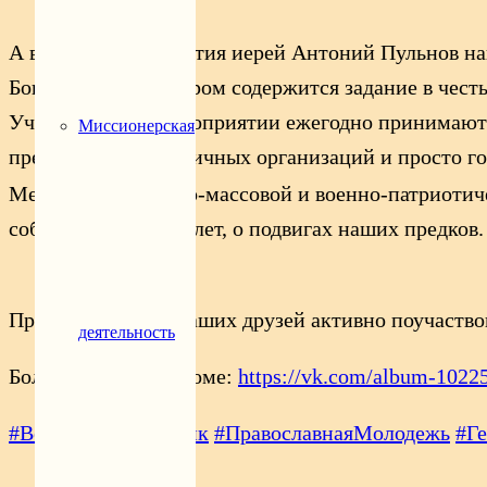
А в конце мероприятия иерей Антоний Пульнов на
Богодистова, в котором содержится задание в чес
Участие в этом мероприятии ежегодно принимают в
Миссионерская
представители различных организаций и просто г
Месячник оборонно-массовой и военно-патриотичес
событиях прошлых лет, о подвигах наших предков.
Приглашаем всех наших друзей активно поучаствов
деятельность
Больше фото в альбоме:
https://vk.com/album-102
#ВерностьГеленджик
#ПравославнаяМолодежь
#Г