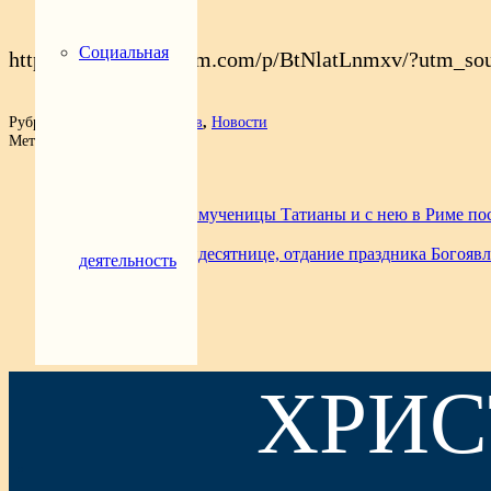
Социальная
https://www.instagram.com/p/BtNlatLnmxv/?utm_so
Рубрика:
Молодежный актив
,
Новости
Метки:
2019
Предыдущая запись
День памяти святой мученицы Татианы и с нею в Риме п
Следующая запись
Неделя 35-я по Пятидесятнице, отдание праздника Богояв
деятельность
ХРИС