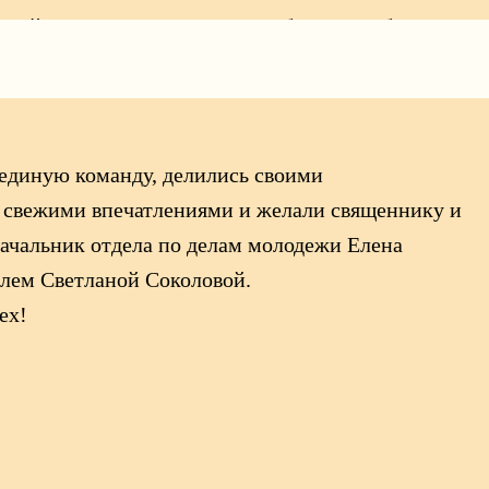
аний. Огромное количество добрых слов было
.
 единую команду, делились своими
и свежими впечатлениями и желали священнику и
начальник отдела по делам молодежи Елена
елем Светланой Соколовой.
ех!