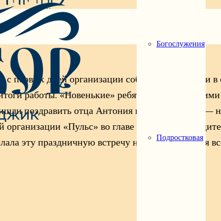
 именинный торт и много искренних добрых пожел
ке и о его вкладе в существование всего движения
Богослужения
ь с первых дней организации соборной молодёжи в
итоги работы. «Новенькие» ребята делились своим
ришли поздравить отца Антония и важные гости — 
й организации «Пульс» во главе с новым руководит
Подростковая
лала эту праздничную встречу незабываемой для вс