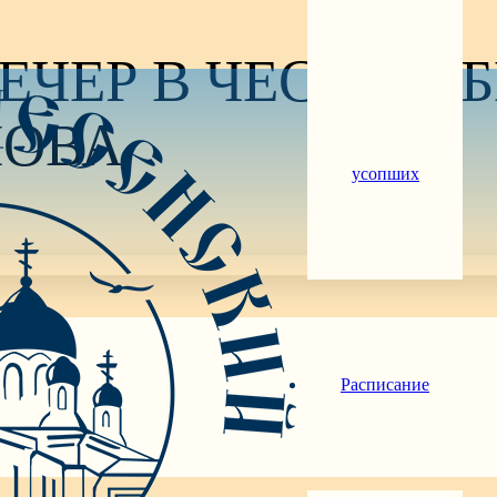
ЕЧЕР В ЧЕСТЬ ЮБ
НОВА
усопших
равославного молодёжного движения «Верность» соб
Расписание
благочинного Геленджикского округа по работе с 