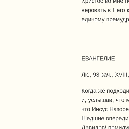
Христос во мне п
веровать в Него 
единому премудро
ЕВАНГЕЛИЕ
Лк., 93 зач., XVIII
Когда же подходи
и, услышав, что 
что Иисус Назоре
Шедшие впереди з
Давидов! помилуй