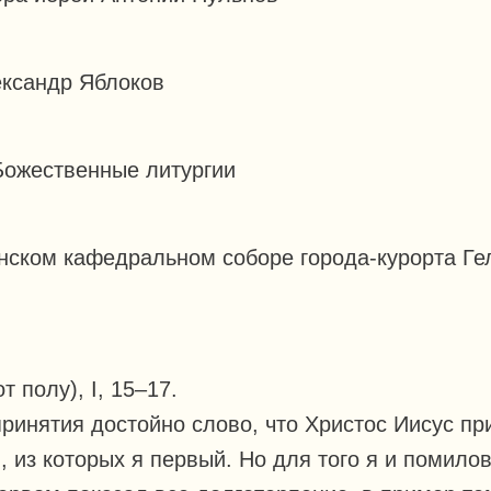
ександр Яблоков
ожественные литургии
нском кафедральном соборе города-курорта Ге
от полу), I, 15–17.
принятия достойно слово, что Христос Иисус п
, из которых я первый. Но для того я и помило