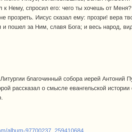
л к Нему, спросил его: чего ты хочешь от Меня?
не прозреть. Иисус сказал ему: прозри! вера тв
л и пошел за Ним, славя Бога; и весь народ, ви
 Литургии благочинный собора иерей Антоний П
орой рассказал о смысле евангельской истории
.
.com/album-97700237_259410684