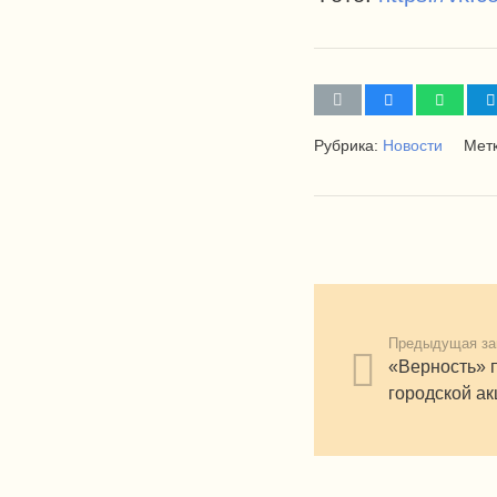
Рубрика:
Новости
Мет
Предыдущая за
«Верность» 
городской а