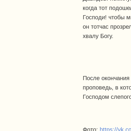
когда тот подоше
Господи! чтобы м
он тотчас прозре
хвалу Богу.
После окончания
проповедь, в кот
Господом слепого
Фото:
https://vk