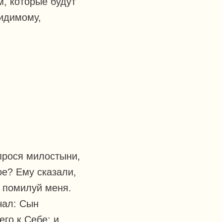
м, которые будут
видимому,
 прося милостыни,
ое? Ему сказали,
! помилуй меня.
чал: Сын
го к Себе: и,