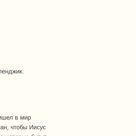
ленджик.
ришел в мир
ван, чтобы Иисус