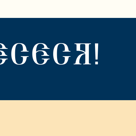
ЕСЕСЯ!
Местная Религиозная Организация Православный Приход Свято-
Вознесенского Кафедрального Собора Г. Геленджик
Краснодарского края Новороссийской Епархии Русской