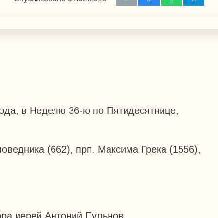
ода, в Неделю 36-ю по Пятидесятнице,
оведника (662), прп. Максима Грека (1556),
ора иерей Антоний Пульнов