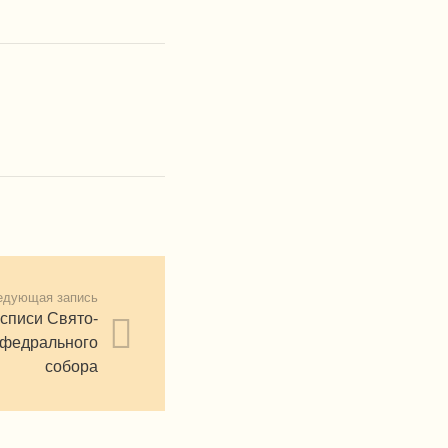
едующая запись
списи Свято-
афедрального
собора