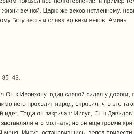
ервом показал все долготерпение, в пример те
к жизни вечной. Царю же веков нетленному, не
му Богу честь и слава во веки веков. Аминь.
, 35–43.
л Он к Иерихону, один слепой сидел у дороги,
мимо него проходит народ, спросил: что это так
й идет. Тогда он закричал: Иисус, Сын Давидов
аставляли его молчать; но он еще громче кри
 меня. Иисус, остановившись, велел привести е