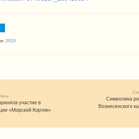
ки:
2019
Сл
пись
Символика ро
приняла участие в
Вознесенского к
кции «Морской Кортик»