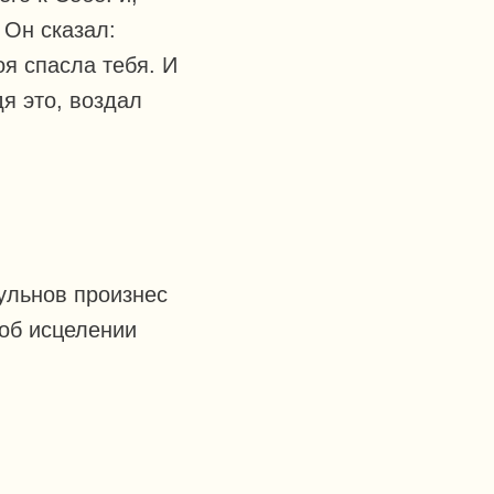
 Он сказал:
оя спасла тебя. И
дя это, воздал
ульнов произнес
 об исцелении