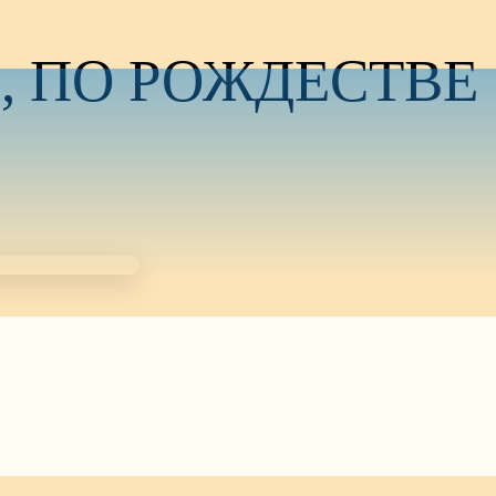
, ПО РОЖДЕСТВЕ
ифа Обручника, Давида царя и Иакова, брата
ственные литургии. Раннюю Литургию — иерей