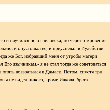
его и научился не от человека, но через откровение
ожию, и опустошал ее, и преуспевал в Иудействе
гда же Бог, избравший меня от утробы матери
 Его язычникам,- я не стал тогда же советоваться
 опять возвратился в Дамаск. Потом, спустя три
в я не видел никого, кроме Иакова, брата