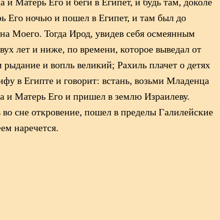
 и Матерь Его и беги в Египет, и будь там, доколе
ь Его ночью и пошел в Египет, и там был до
ына Моего. Тогда Ирод, увидев себя осмеянным
двух лет и ниже, по времени, которое выведал от
и рыдание и вопль великий; Рахиль плачет о детях
сифу в Египте и говорит: встань, возьми Младенца
а и Матерь Его и пришел в землю Израилеву.
в во сне откровение, пошел в пределы Галилейские
еем наречется.