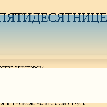
 ПЯТИДЕСЯТНИЦЕ
ДЕСТВЕ ХРИСТОВОМ
Пятидесятнице, по Рождестве Христовом. Правв. Иос
оборе города Геленджика были совершены две Боже
тургию совершил протоиерей Алексий Ковалев.
ения и вознесена молитва о Святой Руси.