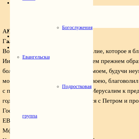
Расписание
Богослужения
Подростковая группа
Молодёжная группа
Библейская группа
Богослужения
АПОСТОЛ
Духовенство
Святой храма
Гал., 200 зач., I, 11-19
Контакты
Возвещаю вам, братия, что Евангелие, которое я бл
Евангельская
Иисуса Христа. Вы слышали о моем прежнем образе
более многих сверстников в роде моем, будучи не
моей и призвавший благодатью Своею, благоволил о
Подростковая
с плотью и кровью, и не пошел в Иерусалим к пре
года, ходил я в Иерусалим видеться с Петром и про
Господня.
группа
ЕВАНГЕЛИЕ
Мф., 4 зач., II, 13-23