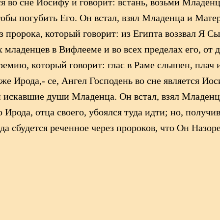
я во сне Иосифу и говорит: встань, возьми Младенца
тобы погубить Его. Он встал, взял Младенца и Матер
з пророка, который говорит: из Египта воззвал Я С
х младенцев в Вифлееме и во всех пределах его, от 
ремию, который говорит: глас в Раме слышен, плач 
 же Ирода,- се, Ангел Господень во сне является Ио
и искавшие души Младенца. Он встал, взял Младенц
 Ирода, отца своего, убоялся туда идти; но, получи
 да сбудется реченное через пророков, что Он Назор