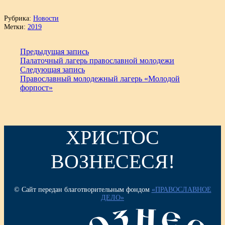
Рубрика:
Новости
Метки:
2019
Предыдущая запись
Палаточный лагерь православной молодежи
Следующая запись
Православный молодежный лагерь «Молодой
форпост»
ХРИСТОС
ВОЗНЕСЕСЯ!
© Сайт передан благотворительным фондом
«ПРАВОСЛАВНОЕ
ДЕЛО»