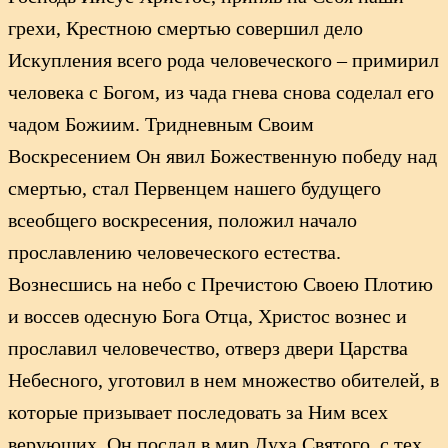
грехи, Крестною смертью совершил дело
Искупления всего рода человеческого – примирил
человека с Богом, из чада гнева снова соделал его
чадом Божиим. Тридневным Своим
Воскресением Он явил Божественную победу над
смертью, стал Первенцем нашего будущего
всеобщего воскресения, положил начало
прославлению человеческого естества.
Вознесшись на небо с Пречистою Своею Плотию
и воссев одесную Бога Отца, Христос вознес и
прославил человечество, отверз двери Царства
Небесного, уготовил в нем множество обителей, в
которые призывает последовать за Ним всех
верующих. Он послал в мир Духа Святого, с тех