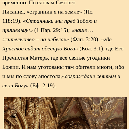
временно. По словам Святого
Писания, «странник я на земле» (Пс.
118:19).
«Странники мы пред Тобою и
пришельцы»
(1 Пар. 29:15);
«наше …
жительство – на небесах»
(Флп. 3:20),
«где
Христос сидит одесную Бога»
(Кол. 3:1), где Его
Пречистая Матерь, где все святые угодники
Божии. И нам уготованы там обители многи, ибо
и мы по слову апостола,
«сограждане святым и
свои Богу»
(Еф. 2:19).