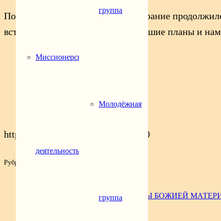
группа
После образовательной части собрание продолжи
встречи скоординировали ближайшие планы и нам
Миссионерская
Молодёжная
https://vk.com/wall-97700237_6610
деятельность
Рубрика:
Новости
Предыдущая запись
В ПРАЗДНИК КАЗАНСКОЙ ИКОНЫ БОЖИЕЙ МАТЕР
группа
Следующая запись
ПОМОЩЬ ФРОНТУ