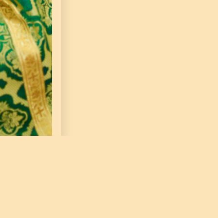
о-Вознесенском кафедральном соборе Геленджика
м благоверным князю Петру и княгине Февронии,