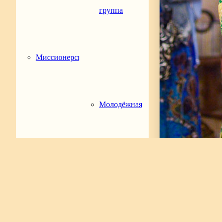
группа
Миссионерская
Молодёжная
деятельность
18 августа 2019 года, после Всенощного бдения 
группа
состоялся очередной молодёжный молебен о созда
Муромским чудотворцам.