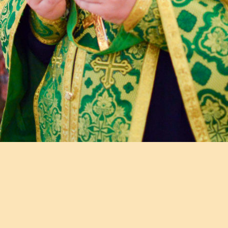
накануне праздника Преображения Господня, в Свят
нии и укреплении семьи с чтением акафиста святы