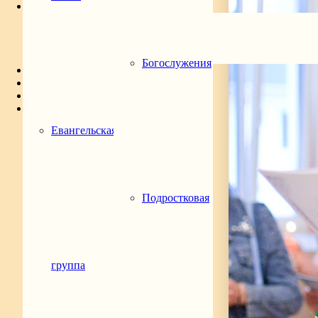
Расписание
Богослужения
Подростковая группа
Молодёжная группа
Библейская группа
Богослужения
Духовенство
Святой храма
Контакты
Евангельская
Подростковая
группа